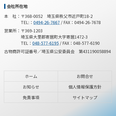
先
る
会社所在地
頭
へ
本 社：
〒368-0052
埼玉県秩父市近戸町18-2
戻
TEL:：
0494-26-7667
/
FAX：0494-26-7678
る
営業所：
〒369-1203
埼玉県大里郡寄居町大字寄居1472-3
TEL：
048-577-6195
/
FAX：048-577-6190
古物商許可証番号／
埼玉県公安委員会 第431190058894
ホーム
お問合せ
お知らせ
個人情報保護方針
免責事項
サイトマップ