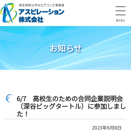
コ
ン
テ
ン
ツ
本
文
お知らせ
へ
ス
キ
ッ
プ
6/7 高校生のための合同企業説明会
（深谷ビッグタートル）に参加しまし
た！
2023年6月8日