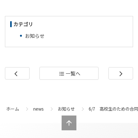
カテゴリ
お知らせ
一覧へ
arrow_back_ios
format_list_bulleted
arrow_forward_ios
コ
ペ
ン
ー
テ
ジ
ン
の
ホーム
news
お知らせ
6/7 高校生のための
ツ
先
本
頭
文
へ
の
戻