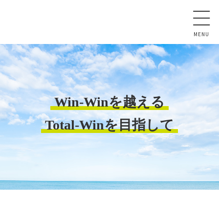
コ
ン
テ
ン
ツ
本
文
へ
ス
Win-Winを越える
キ
ッ
Total-Winを目指して
プ