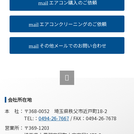
エアコン購入のご依頼
mail
エアコンクリーニングのご依頼
mail
その他メールでのお問い合わせ
mail
コ
ペ
ン
ー
テ
ジ
ン
の
ツ
先
本
頭
会社所在地
文
へ
の
戻
本 社：
〒368-0052
埼玉県秩父市近戸町18-2
先
る
TEL:：
0494-26-7667
/
FAX：0494-26-7678
頭
営業所：
〒369-1203
へ