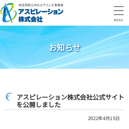
コ
ン
テ
ン
ツ
本
文
お知らせ
へ
ス
キ
ッ
プ
アスピレーション株式会社公式サイト
を公開しました
2022年4月15日