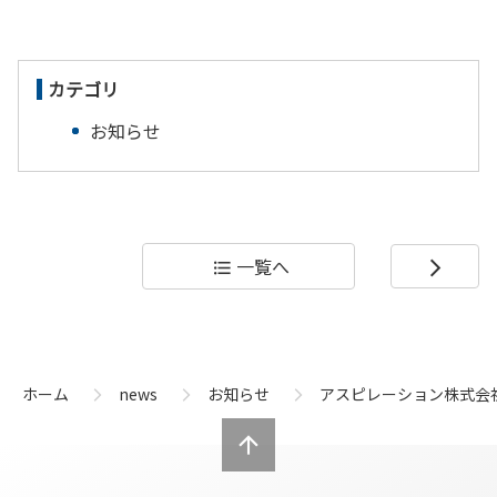
カテゴリ
お知らせ
一覧へ
format_list_bulleted
arrow_forward_ios
コ
ペ
ン
ー
テ
ジ
ン
の
ホーム
news
お知らせ
アスピレーション株式会
ツ
先
本
頭
文
へ
の
戻