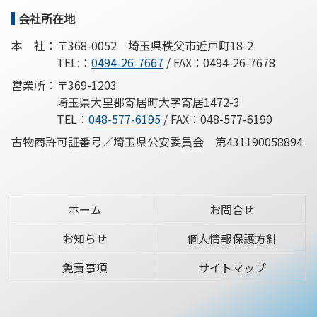
先
る
会社所在地
頭
へ
本 社：
〒368-0052
埼玉県秩父市近戸町18-2
戻
TEL:：
0494-26-7667
/
FAX：0494-26-7678
る
営業所：
〒369-1203
埼玉県大里郡寄居町大字寄居1472-3
TEL：
048-577-6195
/
FAX：048-577-6190
古物商許可証番号／
埼玉県公安委員会 第431190058894
ホーム
お問合せ
お知らせ
個人情報保護方針
免責事項
サイトマップ